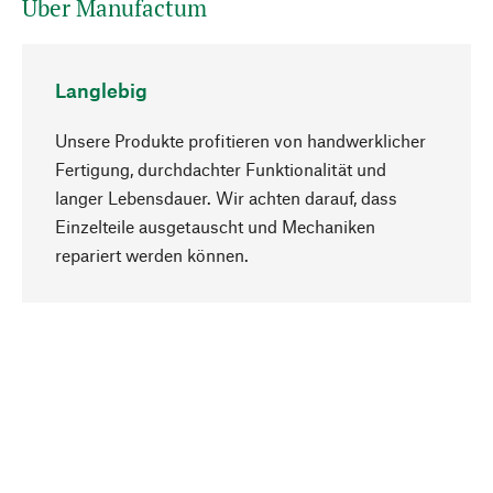
Über Manufactum
Langlebig
Unsere Produkte profitieren von handwerklicher
Fertigung, durchdachter Funktionalität und
langer Lebensdauer. Wir achten darauf, dass
Einzelteile ausgetauscht und Mechaniken
Nach oben
repariert werden können.
Bewusst
Nachhaltigkeit steht im Fokus unserer
Produktauswahl. Wir setzen auf natürliche
Inhaltsstoffe und Materialien, die gepflegt werden