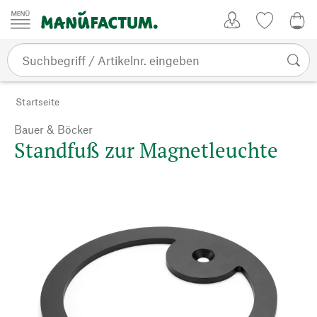
Zum Inhalt springen
Kundenkonto
Merkliste
0,0
Startseite
Bauer & Böcker
Standfuß zur Magnetleuchte