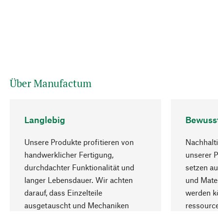
Über Manufactum
Langlebig
Bewuss
Unsere Produkte profitieren von
Nachhalti
handwerklicher Fertigung,
unserer 
durchdachter Funktionalität und
setzen au
langer Lebensdauer. Wir achten
und Mater
darauf, dass Einzelteile
werden kö
ausgetauscht und Mechaniken
ressourc
repariert werden können.
sozialver