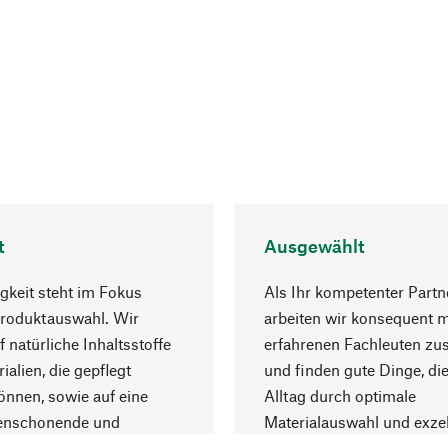
t
Ausgewählt
gkeit steht im Fokus
Als Ihr kompetenter Partn
Produktauswahl. Wir
arbeiten wir konsequent m
f natürliche Inhaltsstoffe
erfahrenen Fachleuten z
ialien, die gepflegt
und finden gute Dinge, die
nnen, sowie auf eine
Alltag durch optimale
enschonende und
Materialauswahl und exzel
trägliche Produktion.
Fertigung bereichern.