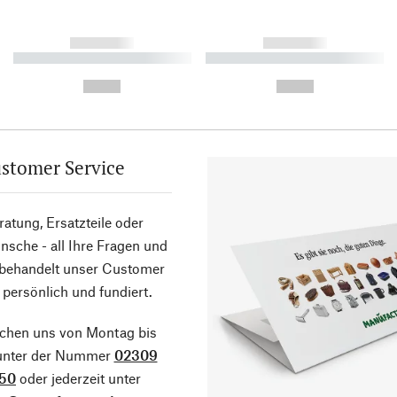
------------
------------
----------- ----------- ----------
----------- ----------- ----------
-
-
--,-- €
--,-- €
stomer Service
atung, Ersatzteile oder
sche - all Ihre Fragen und
 behandelt unser Customer
 persönlich und fundiert.
ichen uns von Montag bis
 unter der Nummer
02309
50
oder jederzeit unter