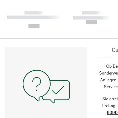
------------
------------
----------- ----------- ----------
----------- -----------
-
--,-- €
--,-- €
Cu
Ob Ber
Sonderwün
Anliegen
Service
Sie erre
Freitag
9390