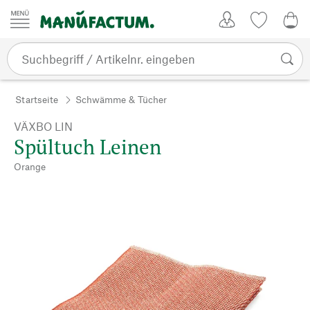
Zum Inhalt springen
Kundenkonto
Merkliste
0,0
Startseite
Schwämme & Tücher
VÄXBO LIN
Spültuch Leinen
Orange