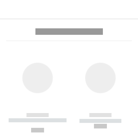
---------- --------------
------------
------------
----------- ----------- --------
----------- -----------
---
--,-- €
--,-- €