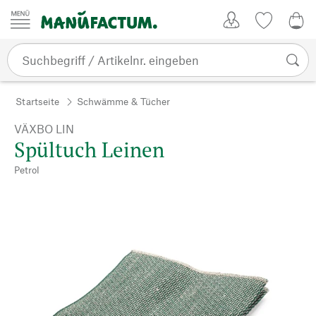
Zum Inhalt springen
Kundenkonto
Merkliste
0,0
Startseite
Schwämme & Tücher
VÄXBO LIN
Spültuch Leinen
Petrol