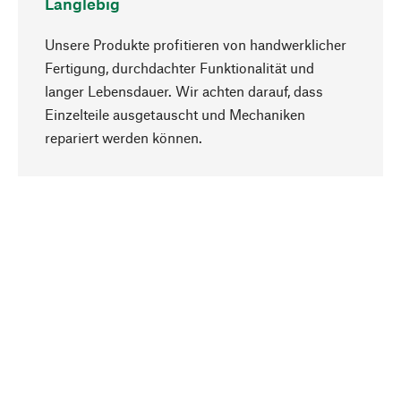
Langlebig
Unsere Produkte profitieren von handwerklicher
Fertigung, durchdachter Funktionalität und
langer Lebensdauer. Wir achten darauf, dass
Einzelteile ausgetauscht und Mechaniken
Nach oben
repariert werden können.
Bewusst
Nachhaltigkeit steht im Fokus unserer
Produktauswahl. Wir setzen auf natürliche
Inhaltsstoffe und Materialien, die gepflegt werden
können, sowie auf eine ressourcenschonende
und sozialverträgliche Produktion.