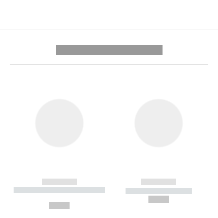
---------- --------------
------------
------------
----------- ----------- --------
----------- -----------
---
--,-- €
--,-- €