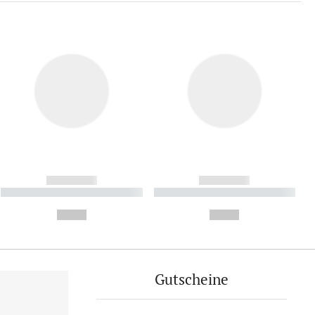
------------
------------
----------- ----------- ----------
----------- ----------- ----------
- -----------
-
--,-- €
--,-- €
Gutscheine