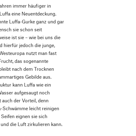
Jahren immer häufiger in
 Luffa eine Neuentdeckung.
nte Luffa-Gurke ganz und gar
Mensch sie schon seit
ise ist sie – wie bei uns die
 hierfür jedoch die junge,
 Westeuropa nutzt man fast
 Frucht, das sogenannte
bleibt nach dem Trocknen
hwammartiges Gebilde aus.
uktur kann Luffa wie ein
asser aufgesaugt noch
 auch der Vorteil, denn
fa-Schwämme leicht reinigen
 Seifen eignen sie sich
und die Luft zirkulieren kann.