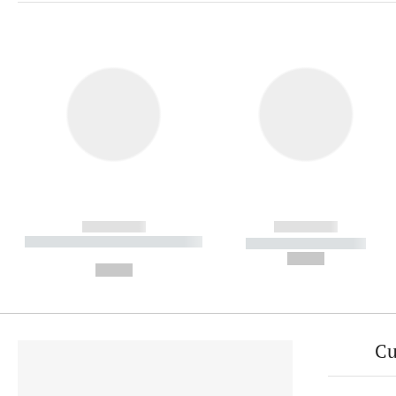
------------
------------
----------- ----------- ----------
----------- -----------
-
--,-- €
--,-- €
Cu