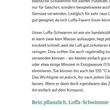
elastische Schwämme mit sanfter Putzkraft. D
nur für Geschirr, sondern beispielswiese au
Gemüse verwenden. Lediglich für sehr raue O
gut geeignet, da sich Luffa-Fasern lösen kön
Unser Luffa-Schwamm ist wie ein handelsü
er kann zwar kein Wasser aufsaugen, liegt je
trocknet schnell, weil die Luft gut zirkulieren
reinigen. Dies sollten Sie auch regelmäßig tu
verwenden können – am besten einfach gut m
oder etwa einige Minuten in Essigwasser (1:1
eliminieren. Sie können ihn auch bei 120 °C k
Das Wichtigste ist jedoch, ihn nach jedem G
lassen. Wenn er dann doch irgendwann das Ze
ihn einfach auf dem Kompost.
Rein pflanzlich. Luffa-Schwämme