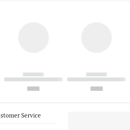
------------
------------
----------- ----------- ----------
----------- ----------- ----------
-
-
--,-- €
--,-- €
stomer Service