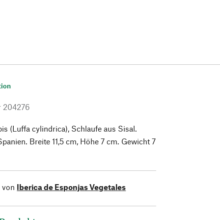
tion
r
204276
(Luffa cylindrica), Schlaufe aus Sisal.
 Spanien. Breite 11,5 cm, Höhe 7 cm. Gewicht 7
l von
Iberica de Esponjas Vegetales