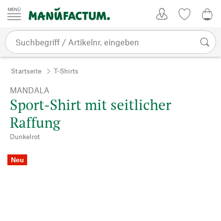
Zum Inhalt springen
Kundenkonto
Merkliste
0,0
Startseite
T-Shirts
MANDALA
Sport-Shirt mit seitlicher
Raffung
Dunkelrot
Neu