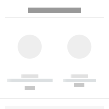
---------- --------------
------------
------------
----------- ----------- --------
----------- -----------
---
--,-- €
--,-- €