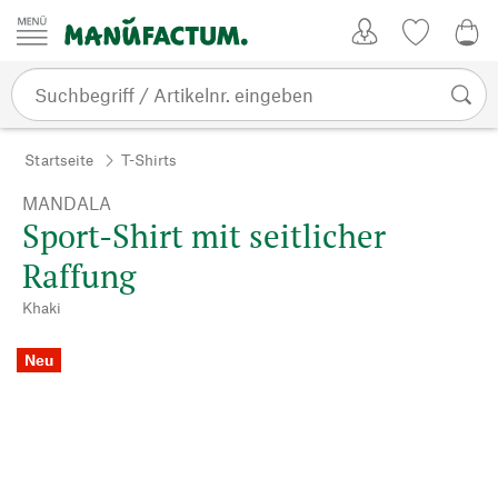
Zum Inhalt springen
Kundenkonto
Merkliste
0,0
Startseite
T-Shirts
MANDALA
Sport-Shirt mit seitlicher
Raffung
Khaki
Neu