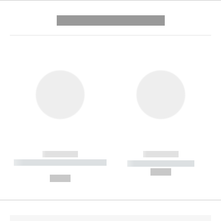
---------- --------------
------------
------------
----------- ----------- --------
----------- -----------
---
--,-- €
--,-- €