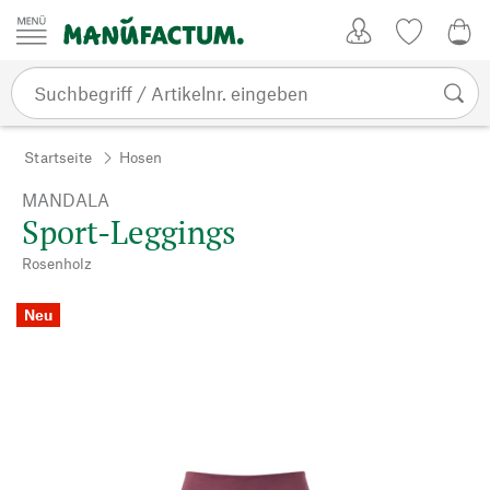
Zum Inhalt springen
Kundenkonto
Merkliste
0,0
Startseite
Hosen
MANDALA
Sport-Leggings
Rosenholz
Neu