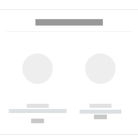
---------- --------------
------------
------------
----------- ----------- --------
----------- -----------
---
--,-- €
--,-- €