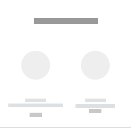
---------- --------------
------------
------------
----------- ----------- --------
----------- -----------
---
--,-- €
--,-- €