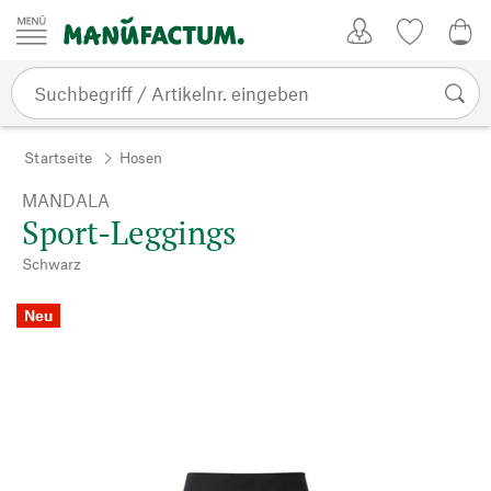
Zum Inhalt springen
Kundenkonto
Merkliste
0,0
Startseite
Hosen
MANDALA
Sport-Leggings
Schwarz
Neu