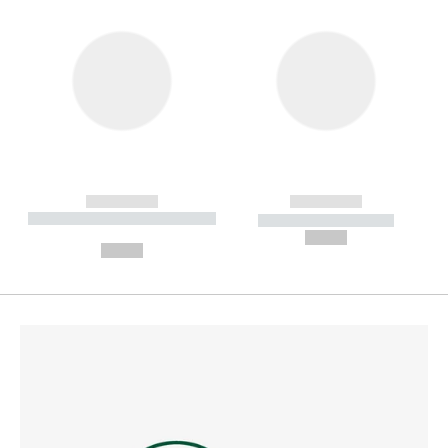
------------
------------
----------- ----------- --------
----------- -----------
---
--,-- €
--,-- €