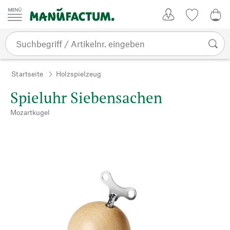
Zum Inhalt springen
Kundenkonto
Merkliste
0,0
Startseite
Holzspielzeug
Spieluhr Siebensachen
Mozartkugel