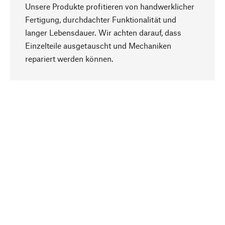
Unsere Produkte profitieren von handwerklicher
Fertigung, durchdachter Funktionalität und
langer Lebensdauer. Wir achten darauf, dass
Einzelteile ausgetauscht und Mechaniken
Nach oben
repariert werden können.
Bewusst
Nachhaltigkeit steht im Fokus unserer
Produktauswahl. Wir setzen auf natürliche
Inhaltsstoffe und Materialien, die gepflegt werden
können, sowie auf eine ressourcenschonende
und sozialverträgliche Produktion.