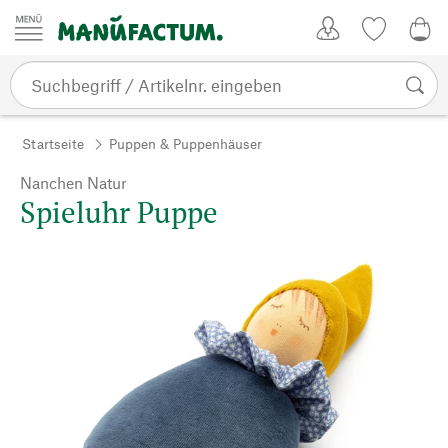
Zum Inhalt springen
Kundenkonto
Merkliste
0,0
Startseite
Puppen & Puppenhäuser
Nanchen Natur
Spieluhr Puppe