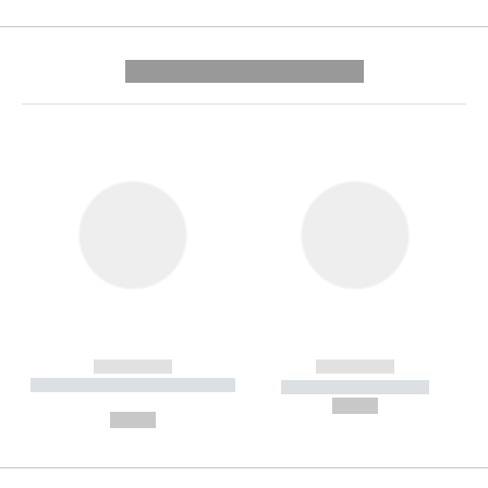
---------- --------------
------------
------------
----------- ----------- --------
----------- -----------
---
--,-- €
--,-- €