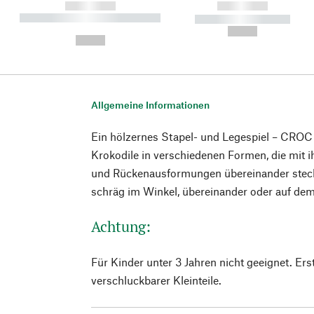
------------
------------
----------- ----------- ----------
----------- -----------
-
--,-- €
--,-- €
Allgemeine Informationen
Ein hölzernes Stapel- und Legespiel – CROC 
Krokodile in verschiedenen Formen, die mit 
und Rückenausformungen übereinander steck
schräg im Winkel, übereinander oder auf dem
Achtung:
Für Kinder unter 3 Jahren nicht geeignet. E
verschluckbarer Kleinteile.