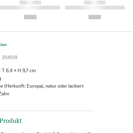
------------
------------
----------- ----------- ----------
----------- ----------- ----------
- -----------
-
--,-- €
--,-- €
tion
r
204519
 T 6,4 × H 9,7 cm
g
 (Herkunft: Europa), natur oder lackiert
Zahn
 Produkt