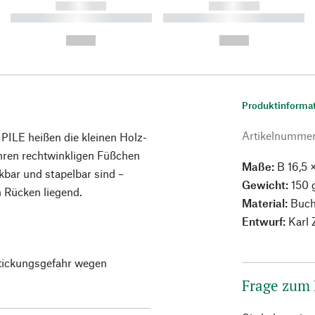
------------
------------
----------- ----------- ----------
----------- ----------- ----------
-
-
--,-- €
--,-- €
Produktinforma
Artikelnumme
PILE heißen die kleinen Holz-
ihren rechtwinkligen Füßchen
Maße:
B 16,5 ×
bar und stapelbar sind –
Gewicht:
150 
 Rücken liegend.
Material:
Buche
Entwurf:
Karl 
rstickungsgefahr wegen
Frage zum