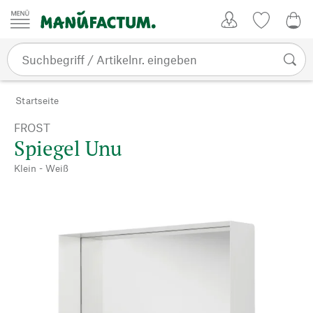
Zum Inhalt springen
Kundenkonto
Merkliste
0,0
Startseite
FROST
Spiegel Unu
Klein - Weiß