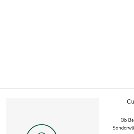
Cu
Ob Ber
Sonderwün