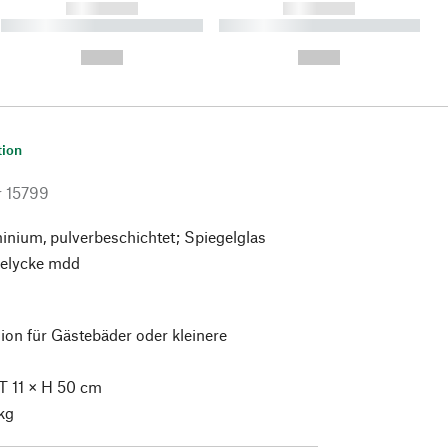
------------
------------
----------- ----------- ----------
----------- ----------- ----------
- -----------
-
--,-- €
--,-- €
tion
r
15799
nium, pulverbeschichtet; Spiegelglas
elycke mdd
sion für Gästebäder oder kleinere
T 11 × H 50 cm
kg