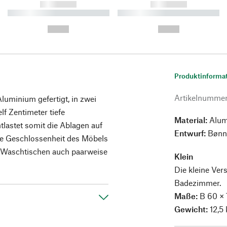
------------
------------
----------- ----------- ----------
----------- ----------- ----------
-
-
--,-- €
--,-- €
Produktinforma
Artikelnumme
Aluminium gefertigt, in zwei
lf Zentimeter tiefe
Material:
Alumi
ntlastet somit die Ablagen auf
Entwurf:
Bønn
ge Geschlossenheit des Möbels
n Waschtischen auch paarweise
Klein
Die kleine Ver
Badezimmer.
Maße:
B 60 × 
Gewicht:
12,5 