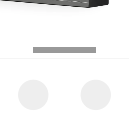
---------- --------------