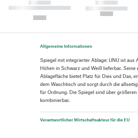
------------
------------
----------- ----------- ----------
----------- -----------
-
--,-- €
--,-- €
Allgemeine Informationen
Spiegel mit integrierter Ablage: UNU ist aus 
Höhen in Schwarz und Weiß lieferbar. Seine e
Ablagefläche bietet Platz für Dies und Das, e
dem Waschtisch und sorgt durch die allseiti
für Ordnung. Die Spiegel sind über größere
kombinierbar.
Verantwortlicher Wirtschaftsakteur für die EU