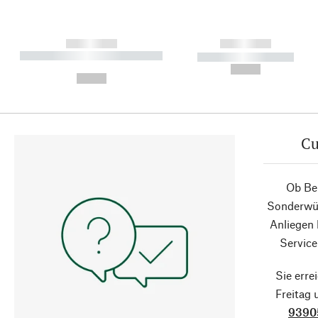
------------
------------
----------- ----------- ----------
----------- -----------
-
--,-- €
--,-- €
Cu
Ob Ber
Sonderwün
Anliegen
Service
Sie erre
Freitag
9390