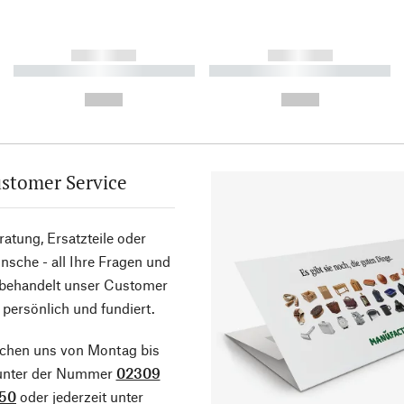
------------
------------
----------- ----------- ----------
----------- ----------- ----------
-
-
--,-- €
--,-- €
stomer Service
atung, Ersatzteile oder
sche - all Ihre Fragen und
 behandelt unser Customer
 persönlich und fundiert.
ichen uns von Montag bis
 unter der Nummer
02309
50
oder jederzeit unter