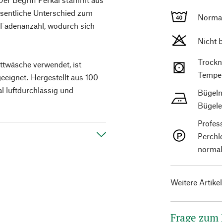
sentliche Unterschied zum
Norma
 Fadenanzahl, wodurch sich
Nicht 
Trockn
twäsche verwendet, ist
Temper
eeignet. Hergestellt aus 100
l luftdurchlässig und
Bügeln
Bügele
Profes
Perchl
normal
Weitere Artike
Frage zum