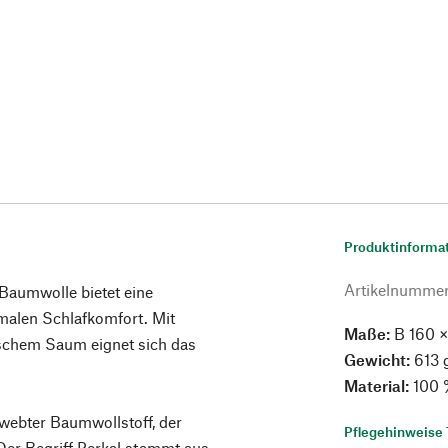
Produktinforma
Artikelnumme
Baumwolle bietet eine
imalen Schlafkomfort. Mit
Maße:
B 160 ×
schem Saum eignet sich das
Gewicht:
613 
Material:
100 
ewebter Baumwollstoff, der
Pflegehinweise 
 Der Begriff Perkal stammt aus