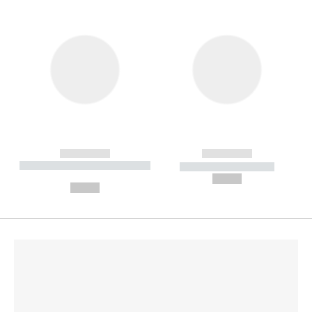
------------
------------
----------- ----------- --------
----------- -----------
---
--,-- €
--,-- €