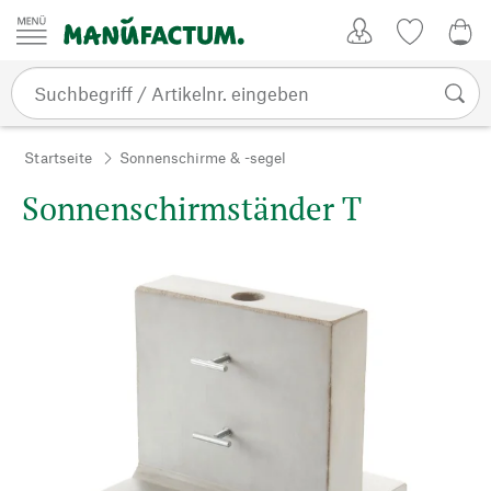
Zum Inhalt springen
Kundenkonto
Merkliste
0,0
Startseite
Sonnenschirme & -segel
Sonnenschirmständer T