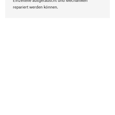
Einzelteile ausgetauscht und Mechaniken
Nach oben
repariert werden können.
Bewusst
Nachhaltigkeit steht im Fokus unserer
Produktauswahl. Wir setzen auf natürliche
Inhaltsstoffe und Materialien, die gepflegt werden
können, sowie auf eine ressourcenschonende
und sozialverträgliche Produktion.
Ausgewählt
Als Ihr kompetenter Partner arbeiten wir