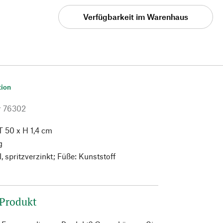
Verfügbarkeit im Warenhaus
tion
r
76302
T 50 x H 1,4 cm
g
, spritzverzinkt; Füße: Kunststoff
 Produkt