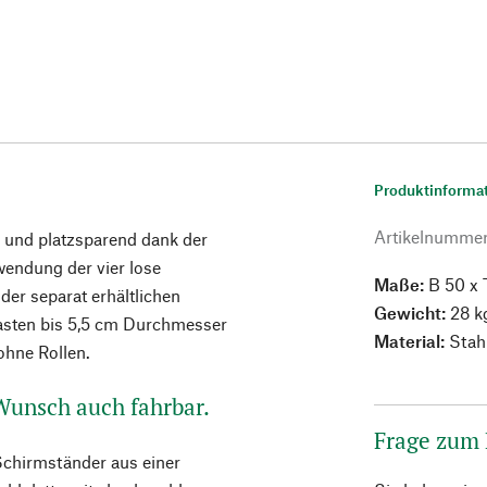
Produktinforma
Artikelnumme
g und platzsparend dank der
nwendung der vier lose
Maße:
B 50 x 
er separat erhältlichen
Gewicht:
28 k
asten bis 5,5 cm Durchmesser
Material:
Stahl
ohne Rollen.
 Wunsch auch fahrbar.
Frage zum
chirmständer aus einer