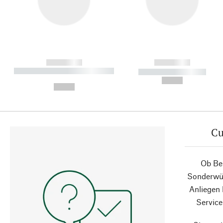
------------
------------
----------- ----------- ----------
----------- -----------
-
--,-- €
--,-- €
Cu
Ob Ber
Sonderwün
Anliegen
Service