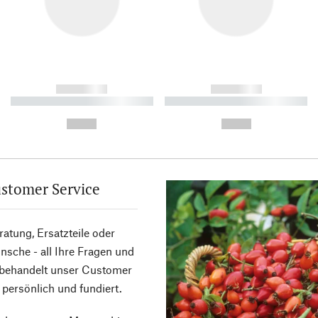
------------
------------
----------- ----------- ----------
----------- ----------- ----------
-
-
--,-- €
--,-- €
stomer Service
atung, Ersatzteile oder
sche - all Ihre Fragen und
 behandelt unser Customer
 persönlich und fundiert.