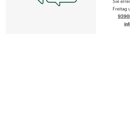
Sie erre
Freitag
9390
in