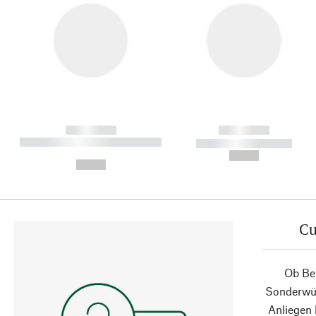
------------
------------
----------- ----------- ----------
----------- -----------
-
--,-- €
--,-- €
Cu
Ob Ber
Sonderwün
Anliegen