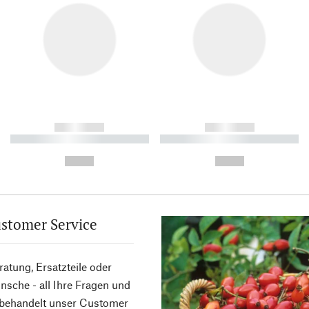
------------
------------
----------- ----------- ----------
----------- ----------- ----------
-
-
--,-- €
--,-- €
stomer Service
atung, Ersatzteile oder
sche - all Ihre Fragen und
 behandelt unser Customer