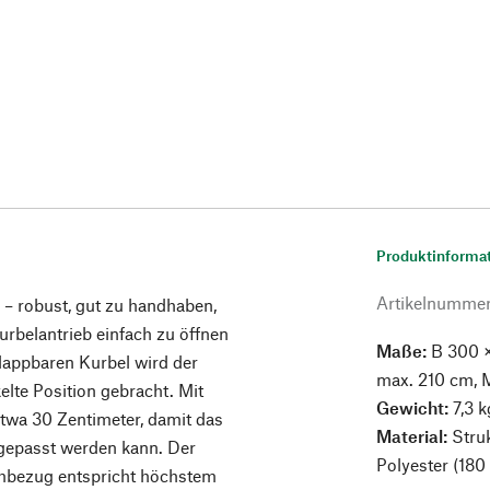
Produktinforma
Artikelnumme
– robust, gut zu handhaben,
rbelantrieb einfach zu öffnen
Maße:
B 300 ×
lappbaren Kurbel wird der
max. 210 cm, M
lte Position gebracht. Mit
Gewicht:
7,3 k
twa 30 Zentimeter, damit das
Material:
Stru
gepasst werden kann. Der
Polyester (180
bezug entspricht höchstem