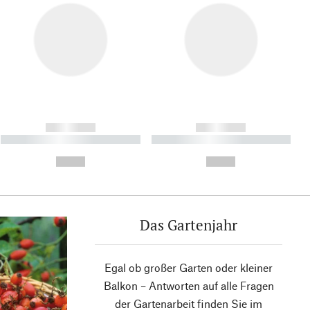
------------
------------
----------- ----------- ----------
----------- ----------- ----------
- -----------
-
--,-- €
--,-- €
Das Gartenjahr
Egal ob großer Garten oder kleiner
Balkon – Antworten auf alle Fragen
der Gartenarbeit finden Sie im