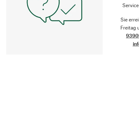
Service
Sie erre
Freitag
9390
in