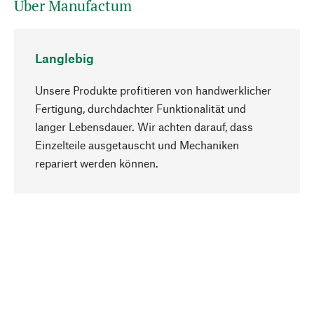
Über Manufactum
Langlebig
Unsere Produkte profitieren von handwerklicher
Fertigung, durchdachter Funktionalität und
langer Lebensdauer. Wir achten darauf, dass
Einzelteile ausgetauscht und Mechaniken
Nach oben
repariert werden können.
Bewusst
Nachhaltigkeit steht im Fokus unserer
Produktauswahl. Wir setzen auf natürliche
Inhaltsstoffe und Materialien, die gepflegt werden