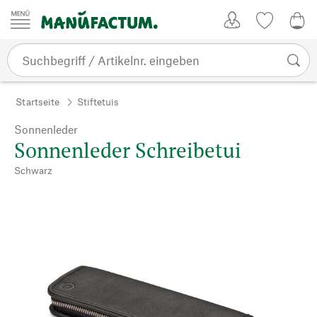
Zum Inhalt springen
Kundenkonto
Merkliste
0,0
Startseite
Stiftetuis
Sonnenleder
Sonnenleder Schreibetui
Schwarz