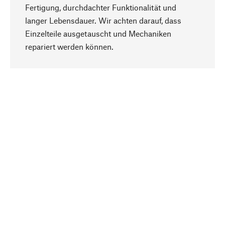
Fertigung, durchdachter Funktionalität und
langer Lebensdauer. Wir achten darauf, dass
Einzelteile ausgetauscht und Mechaniken
Nach oben
repariert werden können.
Bewusst
Nachhaltigkeit steht im Fokus unserer
Produktauswahl. Wir setzen auf natürliche
Inhaltsstoffe und Materialien, die gepflegt werden
können, sowie auf eine ressourcenschonende
und sozialverträgliche Produktion.