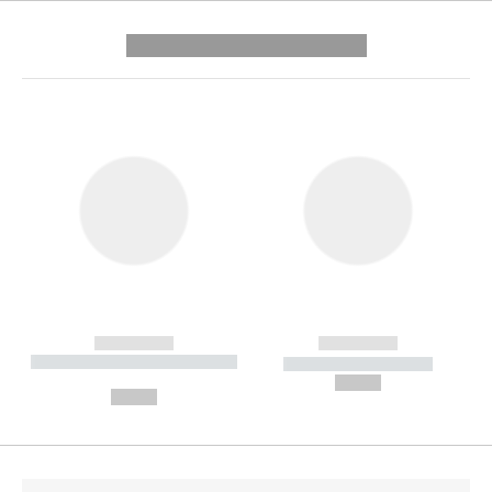
---------- --------------
------------
------------
----------- ----------- --------
----------- -----------
---
--,-- €
--,-- €