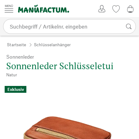
Zum Inhalt springen
Kundenkonto
Merkliste
0,0
Startseite
Schlüsselanhänger
Sonnenleder
Sonnenleder Schlüsseletui
Natur
Exklusiv