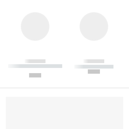
------------
------------
----------- ----------- --------
----------- -----------
---
--,-- €
--,-- €