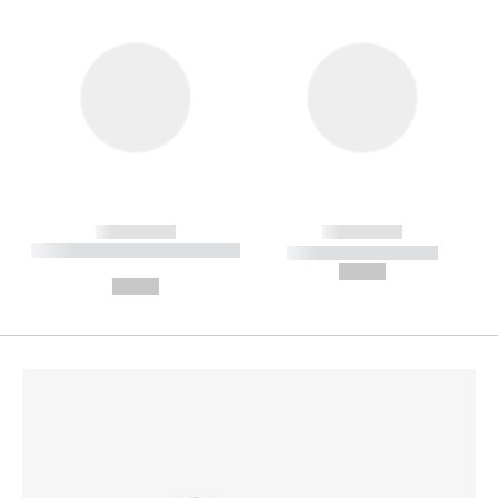
------------
------------
----------- ----------- --------
----------- -----------
---
--,-- €
--,-- €