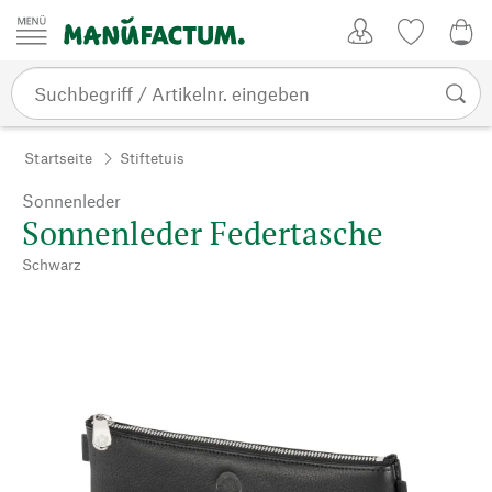
Zum Inhalt springen
Kundenkonto
Merkliste
0,0
Startseite
Stiftetuis
Sonnenleder
Sonnenleder Federtasche
Schwarz