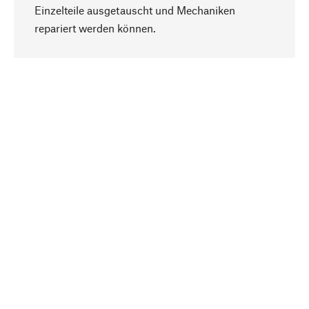
Einzelteile ausgetauscht und Mechaniken
Nach oben
repariert werden können.
Bewusst
Nachhaltigkeit steht im Fokus unserer
Produktauswahl. Wir setzen auf natürliche
Inhaltsstoffe und Materialien, die gepflegt werden
können, sowie auf eine ressourcenschonende
und sozialverträgliche Produktion.
Ausgewählt