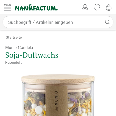
Zum Inhalt springen
Kundenkonto
Merkliste
0,0
Startseite
Munio Candela
Soja-Duftwachs
Rosenduft