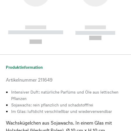
------------
------------
----------- ----------- --------
----------- -----------
---
--,-- €
--,-- €
Produktinformation
Artikelnummer
211649
Intensiver Duft: natürliche Parfüms und Öle aus lettischen
Pflanzen
Sojawachs: rein pflanzlich und schadstofffrei
Im Glas: luftdicht verschließbar und wiederverwendbar
Wachskügelchen aus Sojawachs. In einem Glas mit
Holzdeckel (Herkunft Polen). Ø 10 cm × H 10 cm.