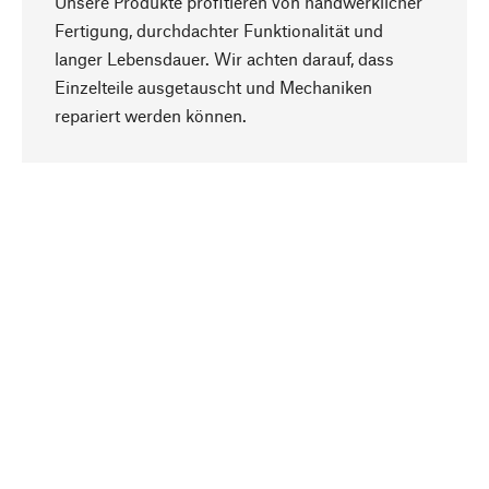
Unsere Produkte profitieren von handwerklicher
Fertigung, durchdachter Funktionalität und
langer Lebensdauer. Wir achten darauf, dass
Einzelteile ausgetauscht und Mechaniken
Nach oben
repariert werden können.
Bewusst
Nachhaltigkeit steht im Fokus unserer
Produktauswahl. Wir setzen auf natürliche
Inhaltsstoffe und Materialien, die gepflegt werden
können, sowie auf eine ressourcenschonende
und sozialverträgliche Produktion.