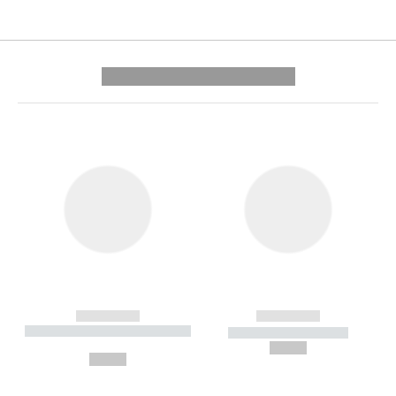
---------- --------------
------------
------------
----------- ----------- --------
----------- -----------
---
--,-- €
--,-- €