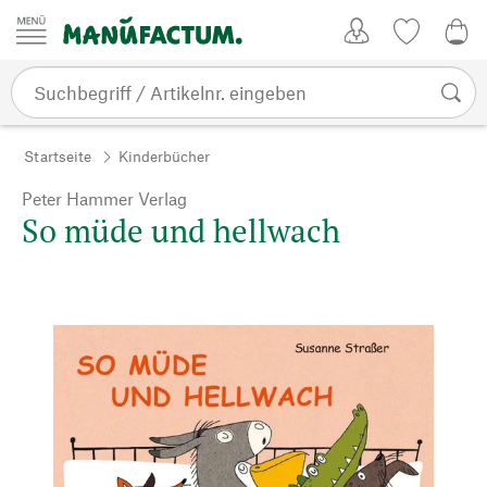
Zum Inhalt springen
Kundenkonto
Merkliste
0,0
Startseite
Kinderbücher
Peter Hammer Verlag
So müde und hellwach