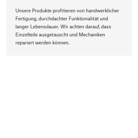
Unsere Produkte profitieren von handwerklicher
Fertigung, durchdachter Funktionalität und
langer Lebensdauer. Wir achten darauf, dass
Einzelteile ausgetauscht und Mechaniken
Nach oben
repariert werden können.
Bewusst
Nachhaltigkeit steht im Fokus unserer
Produktauswahl. Wir setzen auf natürliche
Inhaltsstoffe und Materialien, die gepflegt werden
können, sowie auf eine ressourcenschonende
und sozialverträgliche Produktion.