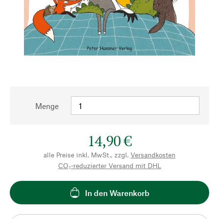
Menge
14,90 €
alle Preise inkl. MwSt., zzgl.
Versandkosten
CO₂-reduzierter Versand mit DHL
In den Warenkorb