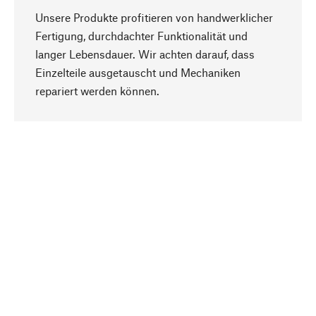
Unsere Produkte profitieren von handwerklicher
Fertigung, durchdachter Funktionalität und
langer Lebensdauer. Wir achten darauf, dass
Einzelteile ausgetauscht und Mechaniken
Nach oben
repariert werden können.
Bewusst
Nachhaltigkeit steht im Fokus unserer
Produktauswahl. Wir setzen auf natürliche
Inhaltsstoffe und Materialien, die gepflegt werden
können, sowie auf eine ressourcenschonende
und sozialverträgliche Produktion.