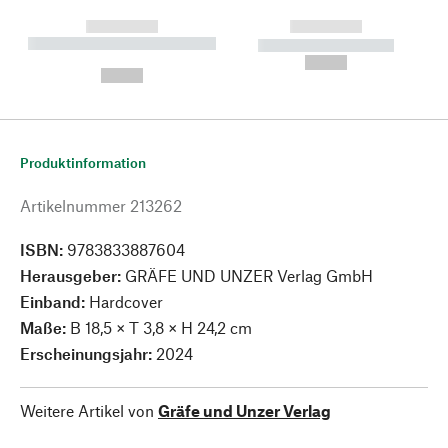
------------
------------
----------- ----------- --------
----------- -----------
---
--,-- €
--,-- €
Produktinformation
Artikelnummer
213262
ISBN:
9783833887604
Herausgeber:
GRÄFE UND UNZER Verlag GmbH
Einband:
Hardcover
Maße:
B 18,5 × T 3,8 × H 24,2 cm
Erscheinungsjahr:
2024
Weitere Artikel von
Gräfe und Unzer Verlag