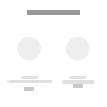
---------- --------------
------------
------------
----------- ----------- --------
----------- -----------
---
--,-- €
--,-- €