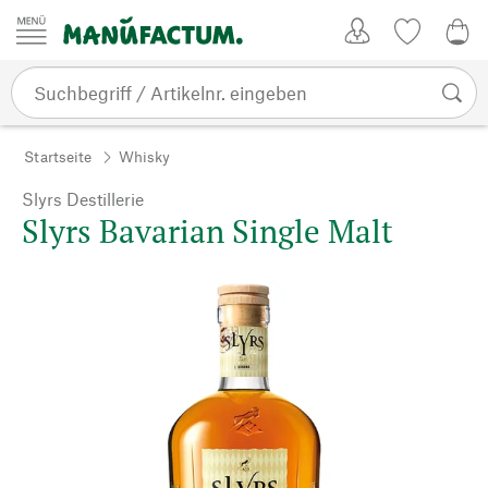
Zum Inhalt springen
Kundenkonto
Merkliste
0,0
Startseite
Whisky
Slyrs Destillerie
Slyrs Bavarian Single Malt