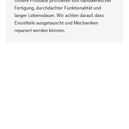
Unsere Produkte profitieren von handwerklicher
Fertigung, durchdachter Funktionalität und
langer Lebensdauer. Wir achten darauf, dass
Einzelteile ausgetauscht und Mechaniken
Nach oben
repariert werden können.
Bewusst
Nachhaltigkeit steht im Fokus unserer
Produktauswahl. Wir setzen auf natürliche
Inhaltsstoffe und Materialien, die gepflegt werden
können, sowie auf eine ressourcenschonende
und sozialverträgliche Produktion.