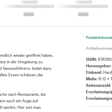
------------
------------
----------- ----------- ----------
----------- ----------- ----------
-
-
--,-- €
--,-- €
Produktinforma
Artikelnumme
endlich wieder geöffnet haben,
ISBN:
978396
hätze in der Umgebung zu
Herausgeber
d Genussführers« bietet dazu
Einband:
Hard
ftes Essen schätzen, die
Maße:
B 12 × 
Seitenanzahl
Erscheinungs
che nach Restaurants, die
Erscheinungs
dern auch ein Auge auf
 werfen. Hier isst man