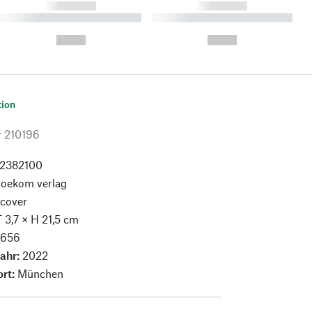
------------
------------
----------- ----------- ----------
----------- ----------- ----------
- -----------
-
--,-- €
--,-- €
tion
r
210196
2382100
:
oekom verlag
cover
T 3,7 × H 21,5 cm
:
656
jahr:
2022
ort:
München