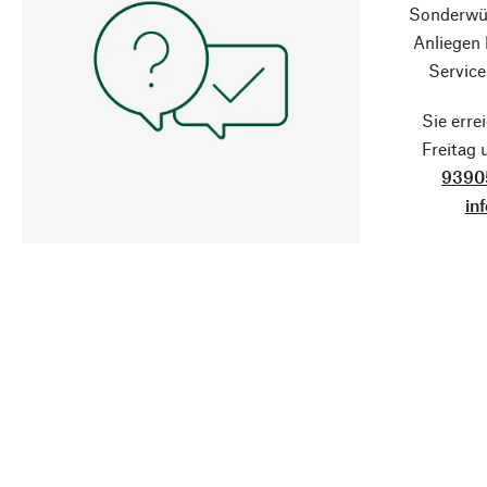
Sonderwün
Anliegen
Service
Sie erre
Freitag
9390
in