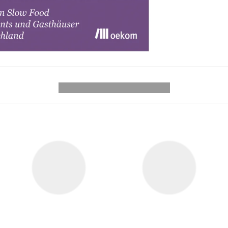
---------- --------------