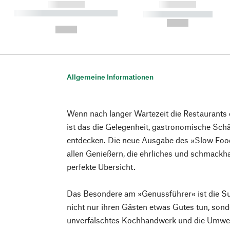
------------
------------
----------- ----------- ----------
----------- -----------
-
--,-- €
--,-- €
Allgemeine Informationen
Wenn nach langer Wartezeit die Restaurants 
ist das die Gelegenheit, gastronomische Sc
entdecken. Die neue Ausgabe des »Slow Foo
allen Genießern, die ehrliches und schmackha
perfekte Übersicht.
Das Besondere am »Genussführer« ist die Su
nicht nur ihren Gästen etwas Gutes tun, son
unverfälschtes Kochhandwerk und die Umwelt