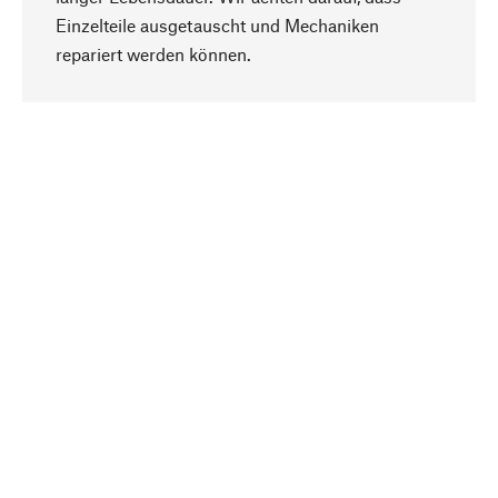
Einzelteile ausgetauscht und Mechaniken
Nach oben
repariert werden können.
Bewusst
Nachhaltigkeit steht im Fokus unserer
Produktauswahl. Wir setzen auf natürliche
Inhaltsstoffe und Materialien, die gepflegt werden
können, sowie auf eine ressourcenschonende
und sozialverträgliche Produktion.
Ausgewählt