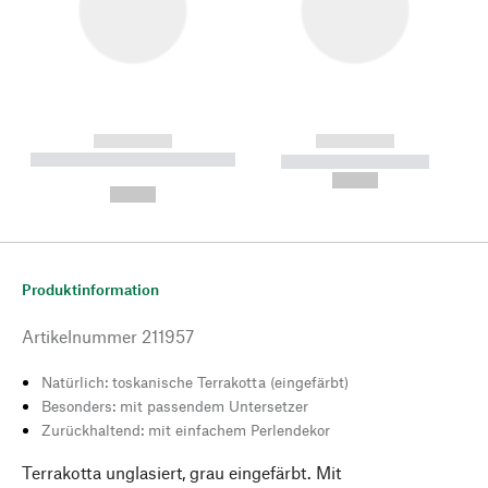
------------
------------
----------- ----------- --------
----------- -----------
---
--,-- €
--,-- €
Produktinformation
Artikelnummer
211957
Natürlich: toskanische Terrakotta (eingefärbt)
Besonders: mit passendem Untersetzer
Zurückhaltend: mit einfachem Perlendekor
Terrakotta unglasiert, grau eingefärbt. Mit