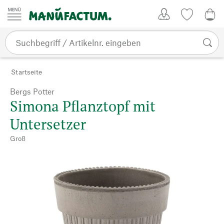
Zum Inhalt springen
Kundenkonto
Merkliste
0,0
Startseite
Bergs Potter
Simona Pflanztopf mit
Untersetzer
Groß