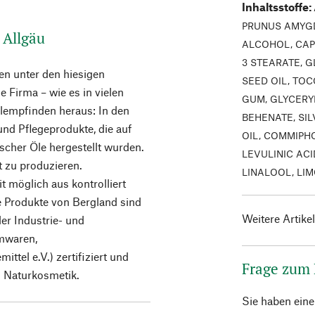
Inhaltsstoffe
:
PRUNUS AMYGD
 Allgäu
ALCOHOL, CAP
3 STEARATE, 
en unter den hiesigen
SEED OIL, TO
 Firma – wie es in vielen
GUM, GLYCERY
lempfinden heraus: In den
BEHENATE, SI
nd Pflegeprodukte, die auf
OIL, COMMIPH
ischer Öle hergestellt wurden.
LEVULINIC ACI
t zu produzieren.
LINALOOL, LI
t möglich aus kontrolliert
e Produkte von Bergland sind
Weitere Artike
r Industrie- und
rmwaren,
tel e.V.) zertifiziert und
Frage zum
d Naturkosmetik.
Sie haben ein