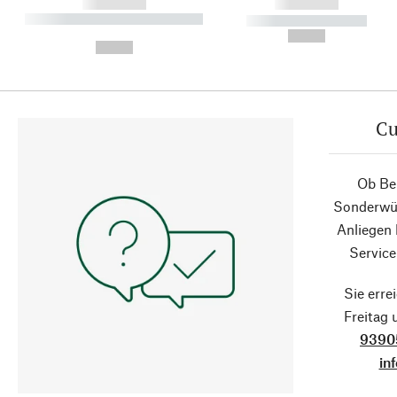
------------
------------
----------- ----------- ----------
----------- -----------
-
--,-- €
--,-- €
Cu
Ob Ber
Sonderwün
Anliegen
Service
Sie erre
Freitag
9390
in