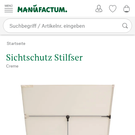
Zum Inhalt springen
Kundenkonto
Merkliste
0,0
Startseite
Sichtschutz Stilfser
Creme