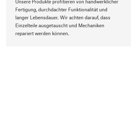
Unsere Produkte profitieren von handwerklicher
Fertigung, durchdachter Funktionalität und
langer Lebensdauer. Wir achten darauf, dass
Einzelteile ausgetauscht und Mechaniken
Nach oben
repariert werden können.
Bewusst
Nachhaltigkeit steht im Fokus unserer
Produktauswahl. Wir setzen auf natürliche
Inhaltsstoffe und Materialien, die gepflegt werden
können, sowie auf eine ressourcenschonende
und sozialverträgliche Produktion.