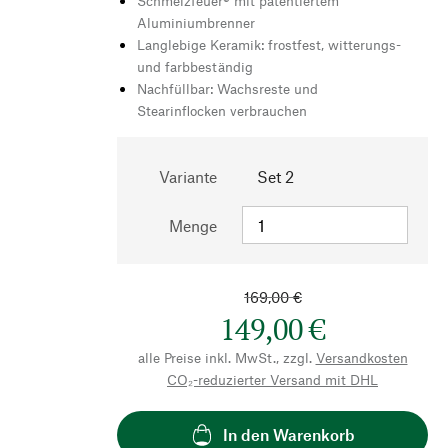
Schmelzfeuer® mit patentiertem
Aluminiumbrenner
Langlebige Keramik: frostfest, witterungs-
und farbbeständig
Nachfüllbar: Wachsreste und
Stearinflocken verbrauchen
Variante
Set 2
Menge
169,00 €
149,00 €
alle Preise inkl. MwSt., zzgl.
Versandkosten
CO₂-reduzierter Versand mit DHL
In den Warenkorb