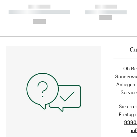
------------
------------
----------- ----------- ----------
----------- -----------
-
--,-- €
--,-- €
Cu
Ob Ber
Sonderwün
Anliegen
Service
Sie erre
Freitag
9390
in