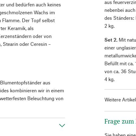
aus feuerverzi
ter und bedürfen auch keines
nebenbei auch 
m geschmolzenen Wachs im
des Ständers:
n Flamme. Der Topf selbst
2 kg.
ter Keramik, als
Kerzenständern oder von
Set 2.
Mit natu
 Stearin oder Ceresin –
einer unglasie
metallumwicke
Befüllt mit ca.
von ca. 36 Stu
4 kg.
n Blumentopfständer aus
ides kombinieren wir in einem
 wetterfesten Beleuchtung von
Weitere Artike
Frage zum
Sie haben ein