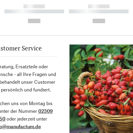
------------
------------
----------- ----------- ----------
----------- ----------- ----------
-
-
--,-- €
--,-- €
stomer Service
atung, Ersatzteile oder
sche - all Ihre Fragen und
 behandelt unser Customer
 persönlich und fundiert.
ichen uns von Montag bis
 unter der Nummer
02309
50
oder jederzeit unter
fo@manufactum.de