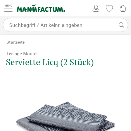
Zum Inhalt springen
Kundenkonto
Merkliste
0,0
Startseite
Tissage Moutet
Serviette Licq (2 Stück)