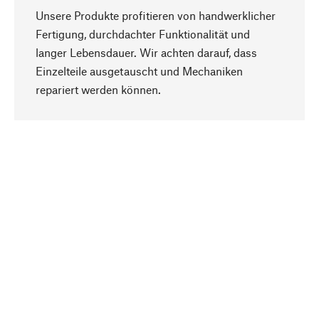
Unsere Produkte profitieren von handwerklicher
Fertigung, durchdachter Funktionalität und
langer Lebensdauer. Wir achten darauf, dass
Einzelteile ausgetauscht und Mechaniken
Nach oben
repariert werden können.
Bewusst
Nachhaltigkeit steht im Fokus unserer
Produktauswahl. Wir setzen auf natürliche
Inhaltsstoffe und Materialien, die gepflegt werden
können, sowie auf eine ressourcenschonende
und sozialverträgliche Produktion.