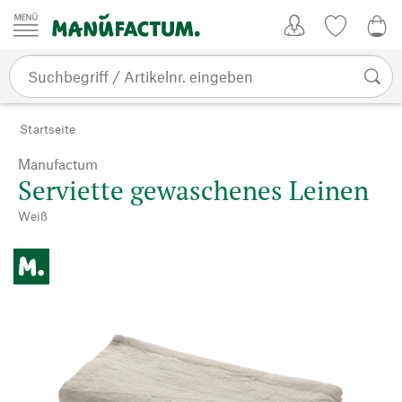
Zum Inhalt springen
Kundenkonto
Merkliste
0,0
Startseite
Manufactum
Serviette gewaschenes Leinen
Weiß