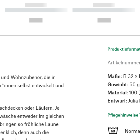
------------
------------
----------- ----------- ----------
----------- ----------- ----------
-
-
--,-- €
--,-- €
Produktinforma
Artikelnumme
Maße:
B 32 × 
 und Wohnzubehör, die in
Gewicht:
60 g
innen selbst entwickelt und
Material:
100 
Entwurf:
Julia
schdecken oder Läufern. Je
Pflegehinweise 
hwäsche entweder im gleichen
bringen so fröhliche Laune
Norma
denklich, denn auch die