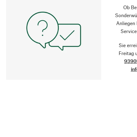
Ob Ber
Sonderwün
Anliegen
Service
Sie erre
Freitag
9390
in