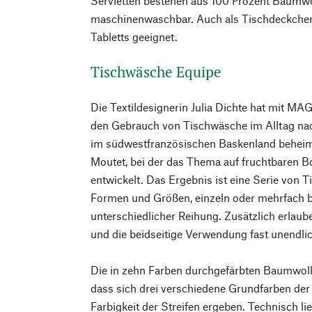
Servietten bestehen aus 100 Prozent Baumwo
maschinenwaschbar. Auch als Tischdeckche
Tabletts geeignet.
Tischwäsche Equipe
Die Textildesignerin Julia Dichte hat mit M
den Gebrauch von Tischwäsche im Alltag n
im südwestfranzösischen Baskenland beheima
Moutet, bei der das Thema auf fruchtbaren B
entwickelt. Das Ergebnis ist eine Serie von 
Formen und Größen, einzeln oder mehrfach b
unterschiedlicher Reihung. Zusätzlich erlaub
und die beidseitige Verwendung fast unendlich
Die in zehn Farben durchgefärbten Baumwol
dass sich drei verschiedene Grundfarben de
Farbigkeit der Streifen ergeben. Technisch lie