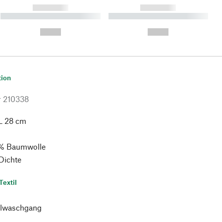
------------
------------
----------- ----------- ----------
----------- ----------- ----------
- -----------
-
--,-- €
--,-- €
tion
r
210338
L 28 cm
% Baumwolle
 Dichte
Textil
lwaschgang