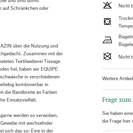
lle und sind somit
Nicht 
n auf Schränkchen oder
Trockn
Temper
Bügeln
Bügele
AGAZIN über die Nutzung und
achgedacht. Zusammen mit der
Nicht 
teten Textilweberei Tissage
oden fiel, haben wir EQUIPE
Tischwäsche in verschiedenen
Weitere Artike
eliebig kombinierbar in
en die Bandbreite an Farben
Frage zum
e Einsatzvielfalt.
Sie haben ein
lgarne werden so verwoben,
die Frage hier
r Gewebe mit wechselnder
st sich das so: Eine in der