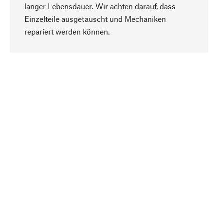
langer Lebensdauer. Wir achten darauf, dass
Einzelteile ausgetauscht und Mechaniken
Nach oben
repariert werden können.
Bewusst
Nachhaltigkeit steht im Fokus unserer
Produktauswahl. Wir setzen auf natürliche
Inhaltsstoffe und Materialien, die gepflegt werden
können, sowie auf eine ressourcenschonende
und sozialverträgliche Produktion.
Ausgewählt