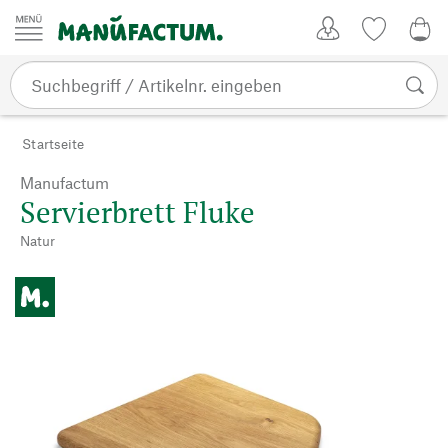
Zum Inhalt springen
Kundenkonto
Merkliste
0,0
Startseite
Manufactum
Servierbrett Fluke
Natur