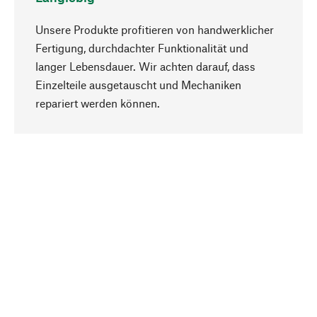
Unsere Produkte profitieren von handwerklicher
Fertigung, durchdachter Funktionalität und
langer Lebensdauer. Wir achten darauf, dass
Einzelteile ausgetauscht und Mechaniken
Nach oben
repariert werden können.
Bewusst
Nachhaltigkeit steht im Fokus unserer
Produktauswahl. Wir setzen auf natürliche
Inhaltsstoffe und Materialien, die gepflegt werden
können, sowie auf eine ressourcenschonende
und sozialverträgliche Produktion.