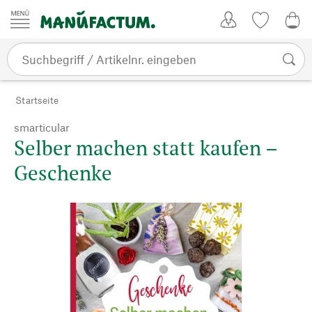
Zum Inhalt springen
Kundenkonto
Merkliste
0,0
Startseite
smarticular
Selber machen statt kaufen –
Geschenke