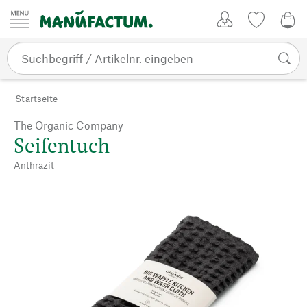
Zum Inhalt springen
Kundenkonto
Merkliste
0,0
Startseite
The Organic Company
Seifentuch
Anthrazit