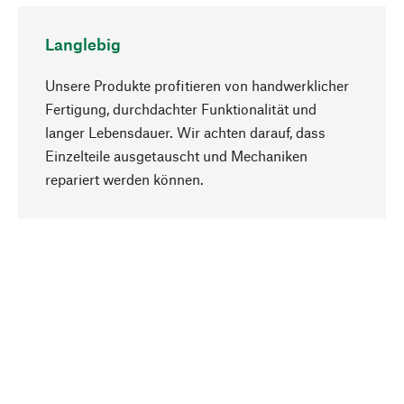
Langlebig
Unsere Produkte profitieren von handwerklicher
Fertigung, durchdachter Funktionalität und
langer Lebensdauer. Wir achten darauf, dass
Einzelteile ausgetauscht und Mechaniken
Nach oben
repariert werden können.
Bewusst
Nachhaltigkeit steht im Fokus unserer
Produktauswahl. Wir setzen auf natürliche
Inhaltsstoffe und Materialien, die gepflegt werden
können, sowie auf eine ressourcenschonende