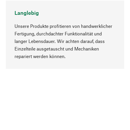
Langlebig
Unsere Produkte profitieren von handwerklicher
Fertigung, durchdachter Funktionalität und
langer Lebensdauer. Wir achten darauf, dass
Einzelteile ausgetauscht und Mechaniken
Nach oben
repariert werden können.
Bewusst
Nachhaltigkeit steht im Fokus unserer
Produktauswahl. Wir setzen auf natürliche
Inhaltsstoffe und Materialien, die gepflegt werden
können, sowie auf eine ressourcenschonende