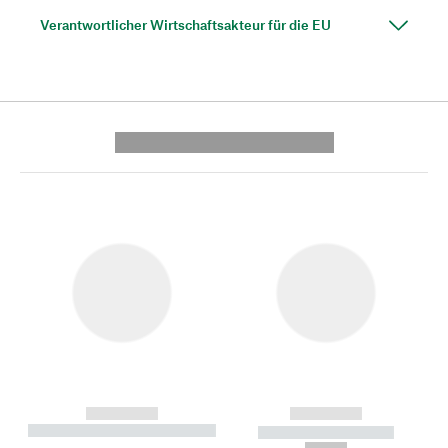
Verantwortlicher Wirtschaftsakteur für die EU
---------- --------------
------------
------------
----------- ----------- --------
----------- -----------
---