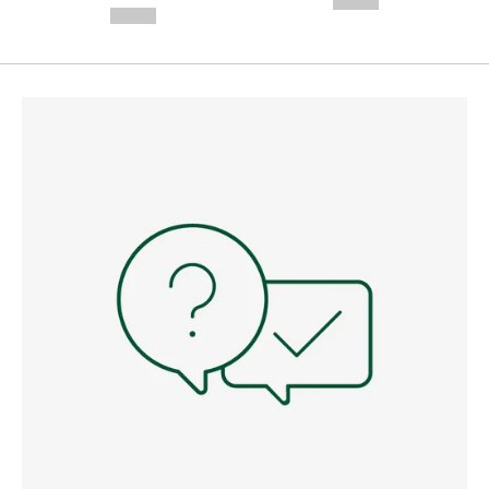
--,-- €
--,-- €