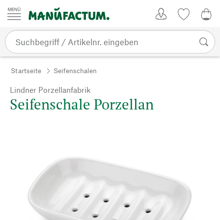
Zum Inhalt springen
Kundenkonto
Merkliste
0,0
Startseite
Seifenschalen
Lindner Porzellanfabrik
Seifenschale Porzellan