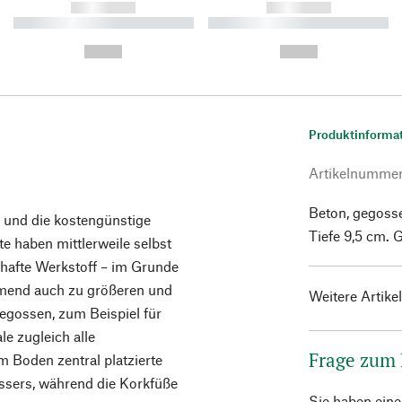
------------
------------
----------- ----------- ----------
----------- ----------- ----------
-
-
--,-- €
--,-- €
Produktinforma
Artikelnumme
Beton, gegosse
n und die kostengünstige
Tiefe 9,5 cm. 
te haben mittlerweile selbst
rhafte Werkstoff – im Grunde
ehmend auch zu größeren und
Weitere Artike
gossen, zum Beispiel für
le zugleich alle
Frage zum
m Boden zentral platzierte
ssers, während die Korkfüße
Sie haben ein