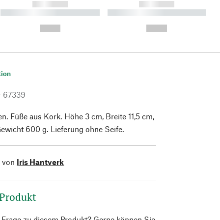
------------
------------
----------- ----------- ----------
----------- ----------- ----------
- -----------
-
--,-- €
--,-- €
tion
r
67339
n. Füße aus Kork. Höhe 3 cm, Breite 11,5 cm,
Gewicht 600 g. Lieferung ohne Seife.
l von
Iris Hantverk
 Produkt
e Frage zu diesem Produkt? Gerne können Sie