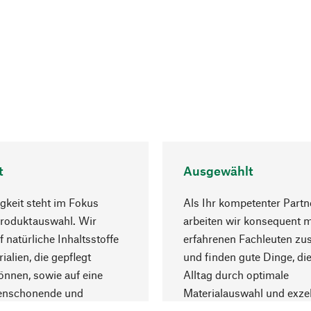
t
Ausgewählt
gkeit steht im Fokus
Als Ihr kompetenter Partn
Produktauswahl. Wir
arbeiten wir konsequent m
f natürliche Inhaltsstoffe
erfahrenen Fachleuten z
ialien, die gepflegt
und finden gute Dinge, die
nnen, sowie auf eine
Alltag durch optimale
enschonende und
Materialauswahl und exzel
trägliche Produktion.
Fertigung bereichern.