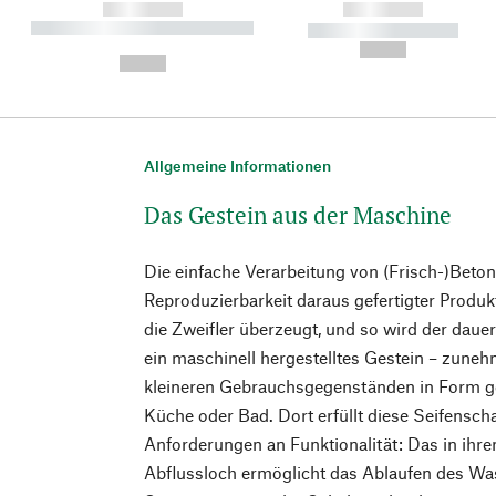
------------
------------
----------- ----------- ----------
----------- -----------
-
--,-- €
--,-- €
Allgemeine Informationen
Das Gestein aus der Maschine
Die einfache Verarbeitung von (Frisch-)Beto
Reproduzierbarkeit daraus gefertigter Produk
die Zweifler überzeugt, und so wird der daue
ein maschinell hergestelltes Gestein – zun
kleineren Gebrauchsgegenständen in Form ge
Küche oder Bad. Dort erfüllt diese Seifenscha
Anforderungen an Funktionalität: Das in ihre
Abflussloch ermöglicht das Ablaufen des Wa