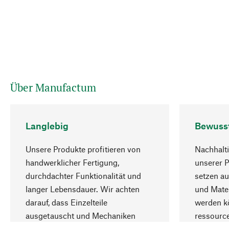
Über Manufactum
Langlebig
Bewuss
Unsere Produkte profitieren von
Nachhalti
handwerklicher Fertigung,
unserer 
durchdachter Funktionalität und
setzen au
langer Lebensdauer. Wir achten
und Mater
darauf, dass Einzelteile
werden kö
ausgetauscht und Mechaniken
ressourc
repariert werden können.
sozialver