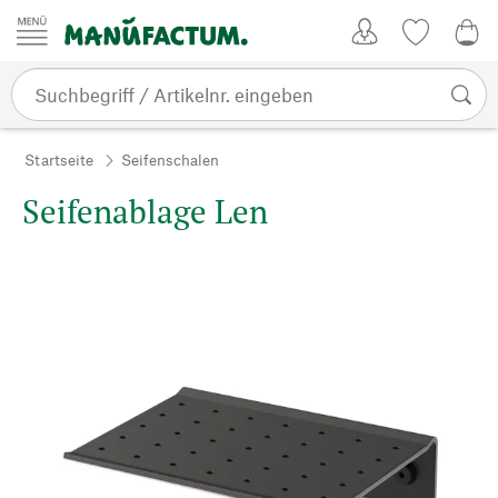
Zum Inhalt springen
Kundenkonto
Merkliste
0,0
Startseite
Seifenschalen
Seifenablage Len