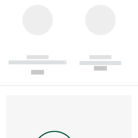
------------
------------
----------- ----------- --------
----------- -----------
---
--,-- €
--,-- €