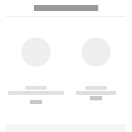
---------- --------------
------------
------------
----------- ----------- --------
----------- -----------
---
--,-- €
--,-- €