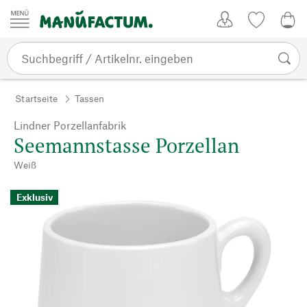
Zum Inhalt springen
Kundenkonto
Merkliste
0,0
Startseite
Tassen
Lindner Porzellanfabrik
Seemannstasse Porzellan
Weiß
Exklusiv