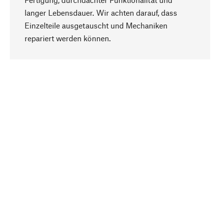
langer Lebensdauer. Wir achten darauf, dass
Einzelteile ausgetauscht und Mechaniken
Nach oben
repariert werden können.
Bewusst
Nachhaltigkeit steht im Fokus unserer
Produktauswahl. Wir setzen auf natürliche
Inhaltsstoffe und Materialien, die gepflegt werden
können, sowie auf eine ressourcenschonende
und sozialverträgliche Produktion.