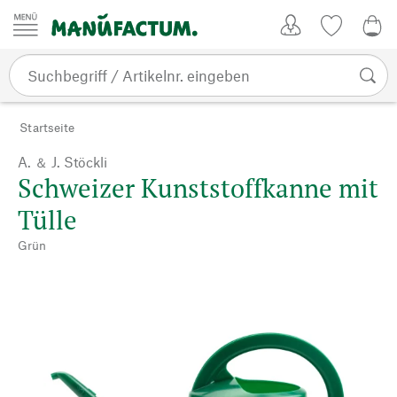
Zum Inhalt springen
Kundenkonto
Merkliste
0,0
Startseite
A. ＆ J. Stöckli
Schweizer Kunststoffkanne mit
Tülle
Grün