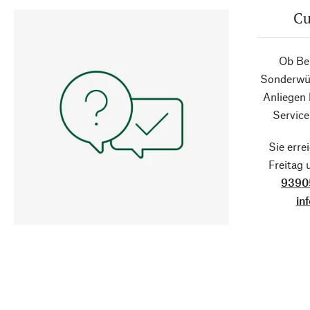
Cu
Ob Ber
Sonderwün
Anliegen
Service
Sie erre
Freitag
9390
in