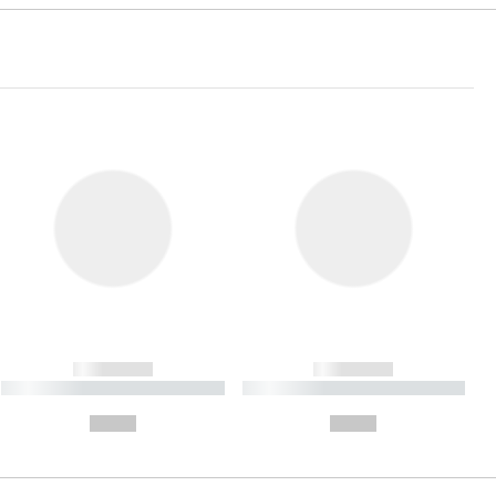
------------
------------
----------- ----------- ----------
----------- ----------- ----------
- -----------
-
--,-- €
--,-- €