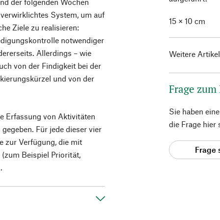
und der folgenden Wochen
r verwirklichtes System, um auf
15 × 10 cm
 Ziele zu realisieren:
edigungskontrolle notwendiger
rerseits. Allerdings – wie
Weitere Artike
uch von der Findigkeit bei der
rkierungskürzel und von der
Frage zum
Sie haben ein
ie Erfassung von Aktivitäten
die Frage hier
 gegeben. Für jede dieser vier
e zur Verfügung, die mit
Frage 
(zum Beispiel Priorität,
.