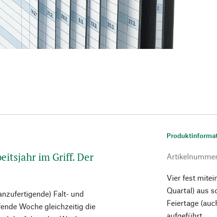
Produktinforma
eitsjahr im Griff. Der
Artikelnumme
Vier fest mite
Quartal) aus s
anzufertigende) Falt- und
Feiertage (auc
fende Woche gleichzeitig die
aufgeführt.