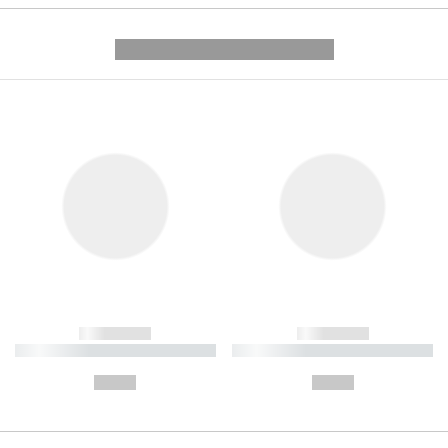
---------- --------------
------------
------------
----------- ----------- ----------
----------- ----------- ----------
-
-
--,-- €
--,-- €