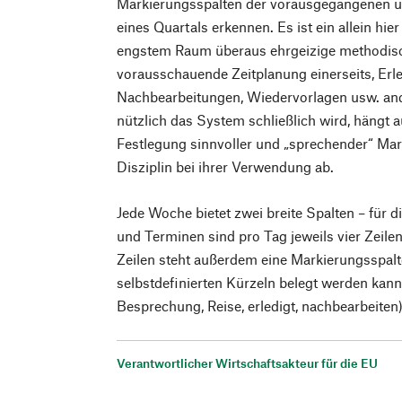
Markierungsspalten der vorausgegangenen 
eines Quartals erkennen. Es ist ein allein hie
engstem Raum überaus ehrgeizige methodische
vorausschauende Zeitplanung einerseits, Erl
Nachbearbeitungen, Wiedervorlagen usw. ande
nützlich das System schließlich wird, hängt a
Festlegung sinnvoller und „sprechender“ Ma
Disziplin bei ihrer Verwendung ab.
Jede Woche bietet zwei breite Spalten – für d
und Terminen sind pro Tag jeweils vier Zeilen
Zeilen steht außerdem eine Markierungsspalt
selbstdefinierten Kürzeln belegt werden kann 
Besprechung, Reise, erledigt, nachbearbeiten)
Verantwortlicher Wirtschaftsakteur für die EU