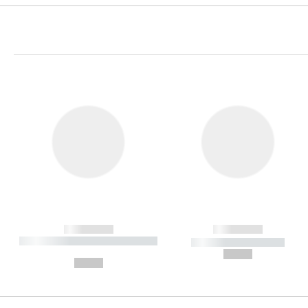
------------
------------
----------- ----------- ----------
----------- -----------
-
--,-- €
--,-- €