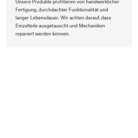
Unsere Produkte profitieren von handwerklicher
Fertigung, durchdachter Funktionalität und
langer Lebensdauer. Wir achten darauf, dass
Einzelteile ausgetauscht und Mechaniken
Nach oben
repariert werden können.
Bewusst
Nachhaltigkeit steht im Fokus unserer
Produktauswahl. Wir setzen auf natürliche
Inhaltsstoffe und Materialien, die gepflegt werden
können, sowie auf eine ressourcenschonende
und sozialverträgliche Produktion.