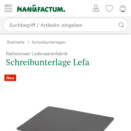
Zum Inhalt springen
Kundenkonto
Merkliste
0,0
Startseite
Schreibunterlagen
Rathenower Lederwarenfabrik
Schreibunterlage Lefa
Neu