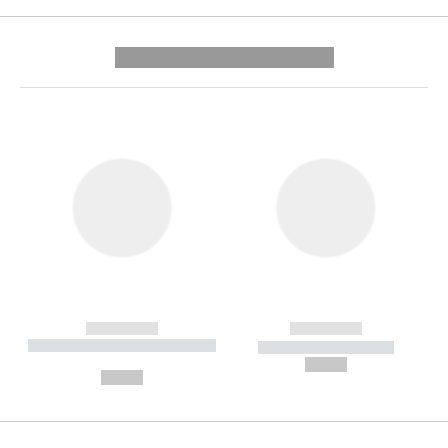
---------- --------------
------------
------------
----------- ----------- --------
----------- -----------
---
--,-- €
--,-- €