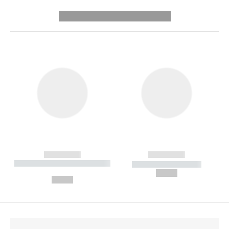
---------- --------------
------------
------------
----------- ----------- --------
----------- -----------
---
--,-- €
--,-- €