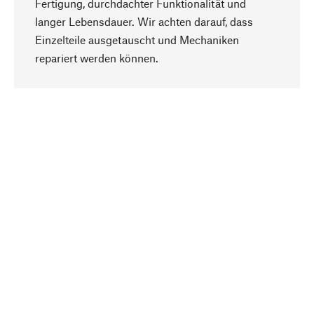
Fertigung, durchdachter Funktionalität und
langer Lebensdauer. Wir achten darauf, dass
Einzelteile ausgetauscht und Mechaniken
Nach oben
repariert werden können.
Bewusst
Nachhaltigkeit steht im Fokus unserer
Produktauswahl. Wir setzen auf natürliche
Inhaltsstoffe und Materialien, die gepflegt werden
können, sowie auf eine ressourcenschonende
und sozialverträgliche Produktion.