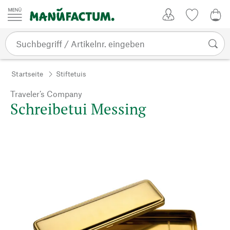
Zum Inhalt springen
Kundenkonto
Merkliste
0,0
Startseite
Stiftetuis
Traveler’s Company
Schreibetui Messing