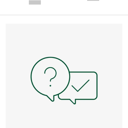
--,-- €