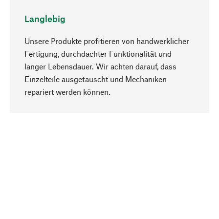
Langlebig
Unsere Produkte profitieren von handwerklicher
Fertigung, durchdachter Funktionalität und
langer Lebensdauer. Wir achten darauf, dass
Einzelteile ausgetauscht und Mechaniken
Nach oben
repariert werden können.
Bewusst
Nachhaltigkeit steht im Fokus unserer
Produktauswahl. Wir setzen auf natürliche
Inhaltsstoffe und Materialien, die gepflegt werden
können, sowie auf eine ressourcenschonende
und sozialverträgliche Produktion.