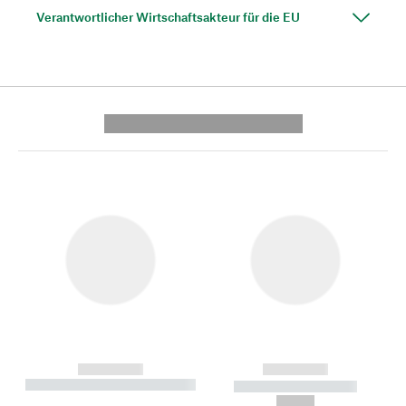
Verantwortlicher Wirtschaftsakteur für die EU
---------- --------------
------------
------------
----------- ----------- --------
----------- -----------
---
--,-- €