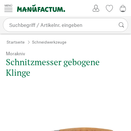
Zum Inhalt springen
Kundenkonto
Merkliste
0,0
Startseite
Schneidwerkzeuge
Morakniv
Schnitzmesser gebogene
Klinge