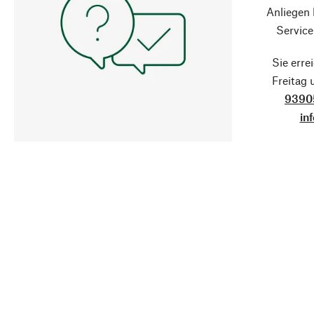
Anliegen
Service
Sie erre
Freitag
9390
in