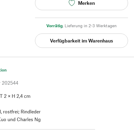
Merken
Vorrätig
,
Lieferung in 2-3 Werktagen
Verfügbarkeit im Warenhaus
tion
r
202544
 T 2 × H 2,4 cm
, rostfrei; Rindleder
uo und Charles Ng