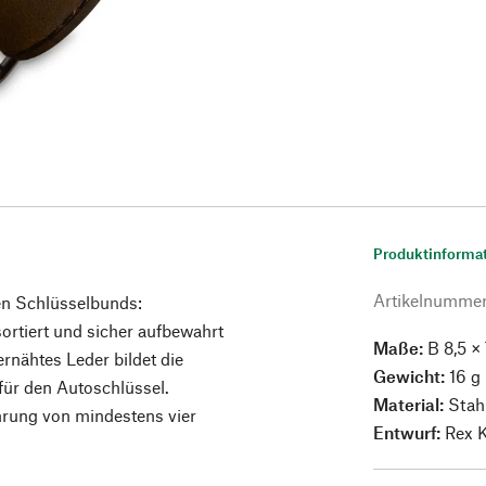
Produktinforma
Artikelnumme
en Schlüsselbunds:
ortiert und sicher aufbewahrt
Maße:
B 8,5 ×
ernähtes Leder bildet die
Gewicht:
16 g
für den Autoschlüssel.
Material:
Stahl
ohrung von mindestens vier
Entwurf:
Rex K