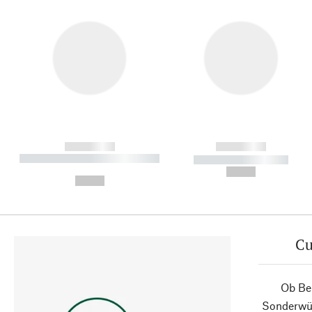
------------
------------
----------- ----------- ----------
----------- -----------
-
--,-- €
--,-- €
Cu
Ob Ber
Sonderwün