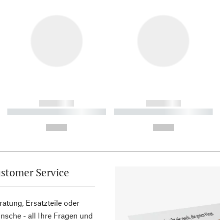
------------
------------
----------- ----------- ----------
----------- ----------- ----------
-
-
--,-- €
--,-- €
stomer Service
atung, Ersatzteile oder
sche - all Ihre Fragen und