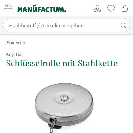
Zum Inhalt springen
Kundenkonto
Merkliste
0,0
Startseite
Key-Bak
Schlüsselrolle mit Stahlkette