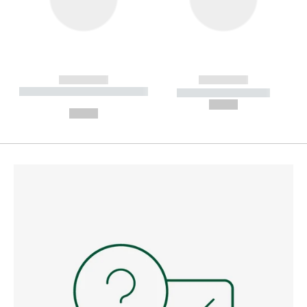
------------
------------
----------- ----------- --------
----------- -----------
---
--,-- €
--,-- €