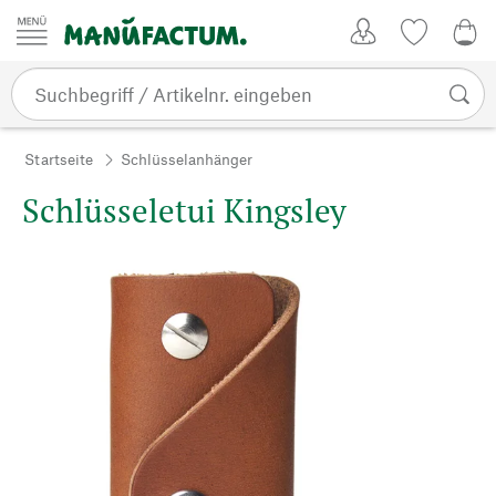
Zum Inhalt springen
Kundenkonto
Merkliste
0,0
Startseite
Schlüsselanhänger
Schlüsseletui Kingsley